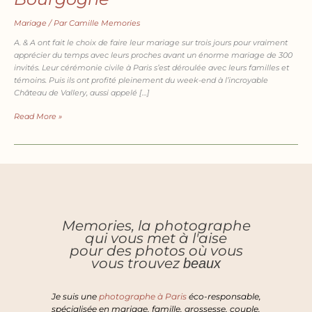
Mariage
/ Par
Camille Memories
A. & A ont fait le choix de faire leur mariage sur trois jours pour vraiment
apprécier du temps avec leurs proches avant un énorme mariage de 300
invités. Leur cérémonie civile à Paris s’est déroulée avec leurs familles et
témoins. Puis ils ont profité pleinement du week-end à l’incroyable
Château de Vallery, aussi appelé […]
Read More »
Memories, la photographe
qui vous met à l'aise
pour des photos où vous
vous trouvez
beaux
Je suis une
photographe à Paris
éco-responsable,
spécialisée en mariage, famille, grossesse, couple,