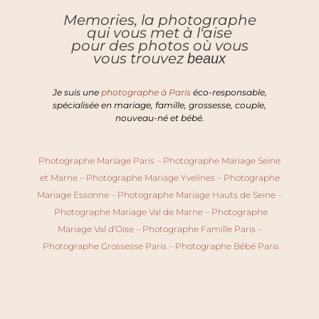
Memories, la photographe
qui vous met à l'aise
pour des photos où vous
vous trouvez
beaux
Je suis une
photographe à Paris
éco-responsable,
spécialisée en mariage, famille, grossesse, couple,
nouveau-né et bébé.
Photographe Mariage Paris
–
Photographe Mariage Seine
et Marne
–
Photographe Mariage Yvelines
–
Photographe
Mariage Essonne
–
Photographe Mariage Hauts de Seine
–
Photographe Mariage Val de Marne
–
Photographe
Mariage Val d’Oise
–
Photographe Famille Paris
–
Photographe Grossesse Paris
–
Photographe Bébé Paris