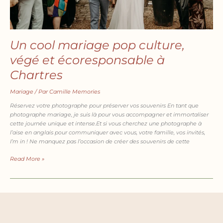
Un cool mariage pop culture,
végé et écoresponsable à
Chartres
Mariage
/ Par
Camille Memories
Réservez votre photographe pour préserver vos souvenirs En tant que
photographe mariage, je suis là pour vous accompagner et immortaliser
cette journée unique et intense.Et si vous cherchez une photographe à
l’aise en anglais pour communiquer avec vous, votre famille, vos invités,
I’m in ! Ne manquez pas l’occasion de créer des souvenirs de cette
Read More »