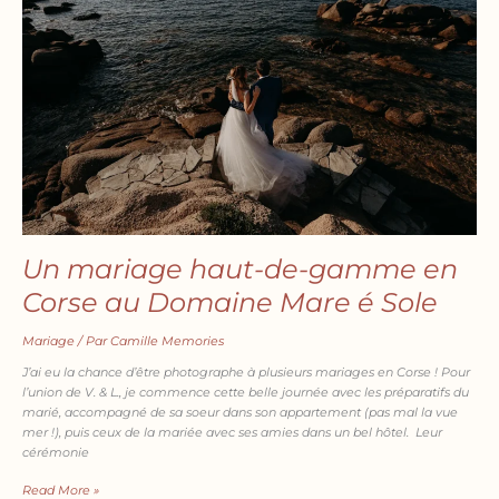
de-
gamme
en
Corse
au
Domaine
Mare
é
Sole
Un mariage haut-de-gamme en
Corse au Domaine Mare é Sole
Mariage
/ Par
Camille Memories
J’ai eu la chance d’être photographe à plusieurs mariages en Corse ! Pour
l’union de V. & L., je commence cette belle journée avec les préparatifs du
marié, accompagné de sa soeur dans son appartement (pas mal la vue
mer !), puis ceux de la mariée avec ses amies dans un bel hôtel. Leur
cérémonie
Read More »