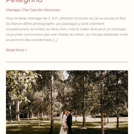
Mariage
/ Par
Camille Memories
Pour le beau mariage de C. & P., direction la Corse où j’ai eu plusieurs fois
la chance d’être photographe. Les paysages y sont vraiment
exceptionnels, la météo au beau fixe, c’est le cadre rêvé pour un mariage.
La journée commence par une chasse au trésor : je n’ai pas d’adresse mais
seulement des coordonnées […]
Read More »
Un
romantique
mariage
franco-
suédois
dans
la
nature
à
Stockholm